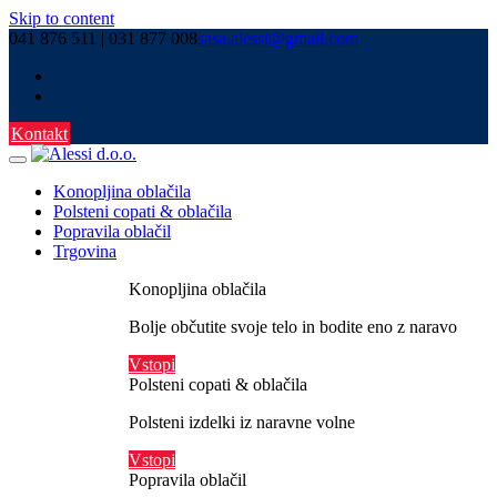
Skip to content
041 876 511 | 031 877 008
sasa.alessi@gmail.com
Kontakt
Konopljina oblačila
Polsteni copati & oblačila
Popravila oblačil
Trgovina
Konopljina oblačila
Bolje občutite svoje telo in bodite eno z naravo
Vstopi
Polsteni copati & oblačila
Polsteni izdelki iz naravne volne
Vstopi
Popravila oblačil