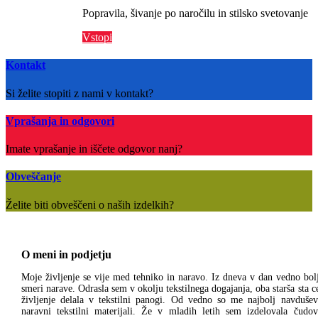
Popravila, šivanje po naročilu in stilsko svetovanje
Vstopi
Kontakt
Si želite stopiti z nami v kontakt?
Vprašanja in odgovori
Imate vprašanje in iščete odgovor nanj?
Obveščanje
Želite biti obveščeni o naših izdelkih?
O meni in podjetju
Moje življenje se vije med tehniko in naravo. Iz dneva v dan vedno bol
smeri narave. Odrasla sem v okolju tekstilnega dogajanja, oba starša sta c
življenje delala v tekstilni panogi. Od vedno so me najbolj navdušev
naravni tekstilni materijali. Že v mladih letih sem izdelovala čudov