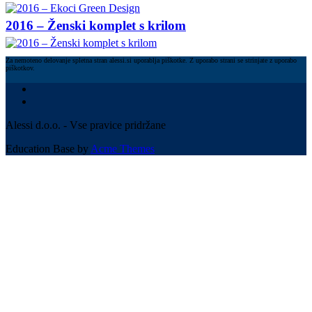
2016 – Ženski komplet s krilom
Za nemoteno delovanje spletna stran alessi.si uporablja piškotke. Z uporabo strani se strinjate z uporabo
piškotkov.
Alessi d.o.o. - Vse pravice pridržane
Education Base by
Acme Themes